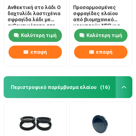
Ανθεκτική στο λάδι O
Προσαρμοσμένες
δαχτυλίδι λαστιχένια
σφραγίδες ελαίου
σφραγίδα λάδι με
από βιομηχανικό
ανθεκτικότητα στη
καουτσούκ NBR για
θερμότητα
την
Καλύτερη τιμή
Καλύτερη τιμή
αυτοκινητοβιομηχανία
επαφή
επαφή
Περιστροφικό παρέμβυσμα ελαίου
(16)