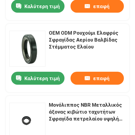
Καλύτερη τιμή
επαφή
OEM ODM Ρουχούμι Ελαφρύς
Σφραγίδας Αερίου Βαλβίδας
Στέμματος Ελαίου
Καλύτερη τιμή
επαφή
Αρχική Σελίδα
Μονόλιππος NBR Μεταλλικός
άξονας κιβώτιο ταχυτήτων
Προϊόντα
Σφραγίδα πετρελαίου υψηλή
ιξώτεια
Σχετικά με εμάς