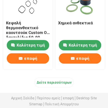
Κεφαλή
Χημικά ανθεκτικά
θερμοανθεκτικό
καουτσούκ Custom O
δαχτυλίδια 50-90
Shore A
Καλύτερη τιμή
Καλύτερη τιμή
επαφή
επαφή
Δείτε περισσότερων
Αρχική Σελίδα
Περίπου εμείς
επαφή
Desktop Site
Sitemap
Πολιτική Απορρήτου