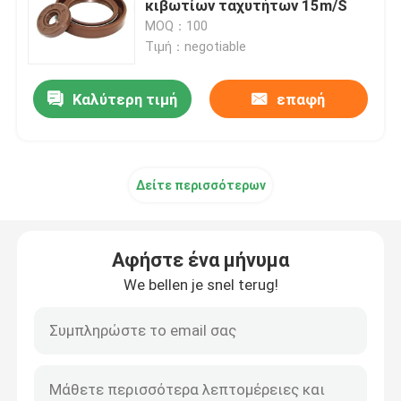
κιβωτίων ταχυτήτων 15m/S
MOQ：100
υδραυλική σφραγίδα κυλίνδρων
Τιμή：negotiable
Καλύτερη τιμή
επαφή
πλαστικά μέρη συνήθειας
Μέρη από καουτσούκ για οχήματα
Δείτε περισσότερων
Διαμορφωμένο σφραγίζοντας δαχτυλίδι
Αφήστε ένα μήνυμα
Προϊόντα σφράγισης από καουτσούκ
We bellen je snel terug!
Τσιμούχα άξονα μετάδοσης κίνησης