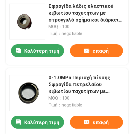
Σφραγίδα λάδις ελαστικού
κιβωτίου ταχυτήτων με
στρογγυλό σχήμα και διάρκεια
ζωής ≥50000h
MOQ：100
Τιμή：negotiable
Καλύτερη τιμή
επαφή
0-1.0MPa Περιοχή πίεσης
Σφραγίδα πετρελαίου
κιβωτίου ταχυτήτων με
θερμοκρασία από -40C έως
MOQ：100
120C
Τιμή：negotiable
Καλύτερη τιμή
επαφή