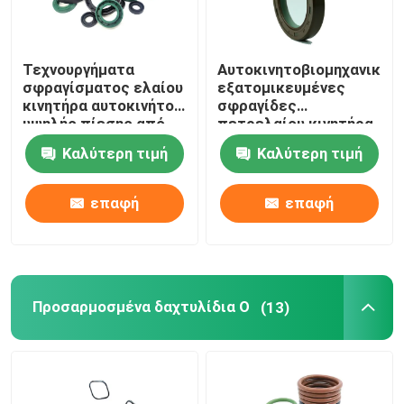
Τεχνουργήματα
Αυτοκινητοβιομηχανικές
σφραγίσματος ελαίου
εξατομικευμένες
κινητήρα αυτοκινήτου
σφραγίδες
υψηλής πίεσης από
πετρελαίου κινητήρα
καουτσούκ OEM ODM
ανθεκτικές σε
Καλύτερη τιμή
Καλύτερη τιμή
υψηλές
θερμοκρασίες
επαφή
επαφή
Προσαρμοσμένα δαχτυλίδια O
(13)