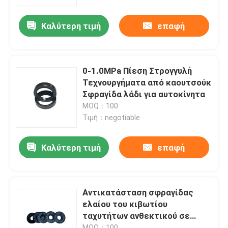
Καλύτερη τιμή
επαφή
Γύρος εργοστασίων
Ποιοτικός έλεγχος
0-1.0MPa Πίεση Στρογγυλή
Τεχνουργήματα από καουτσούκ
επαφή
Σφραγίδα λάδι για αυτοκίνητα
MOQ：100
Τιμή：negotiable
Ζητήστε ένα απόσπασμα
Καλύτερη τιμή
επαφή
λαστιχένιο παρέμβυσμα ελαίου
Περιστροφικό παρέμβυσμα ελαίου
Αντικατάσταση σφραγίδας
ελαίου του κιβωτίου
ταχυτήτων ανθεκτικού σε
Επιπλέον παρέμβυσμα ελαίου
υψηλές θερμοκρασίες
MOQ：100