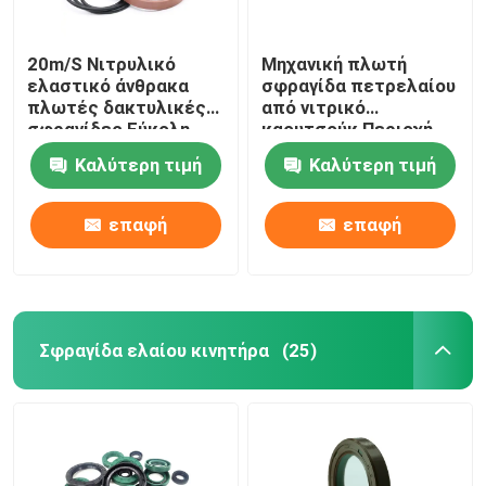
20m/S Νιτρυλικό
Μηχανική πλωτή
ελαστικό άνθρακα
σφραγίδα πετρελαίου
πλωτές δακτυλικές
από νιτρικό
σφραγίδες Εύκολη
καουτσούκ Περιοχή
εγκατάσταση
πίεσης 0,5 Bar έως 10
Καλύτερη τιμή
Καλύτερη τιμή
Bar
επαφή
επαφή
Σφραγίδα ελαίου κινητήρα
(25)