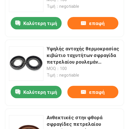
Τιμή：negotiable
Παρέμβυσμα ελαίου κιβωτίων ταχυτήτων
Καλύτερη τιμή
επαφή
Σφραγίδα ελαίου κινητήρα
Υψηλής αντοχής θερμοκρασίας
Προσαρμοσμένα δαχτυλίδια O
κιβώτιο ταχυτήτων σφραγίδα
πετρελαίου ρουλεμάν
σφραγίδα πετρελαίου OEM
MOQ：100
Δαχτυλίδι από καουτσούκ
ODM
Τιμή：negotiable
εξάρτηση σφραγίδων βαλβίδων
Καλύτερη τιμή
επαφή
Σφραγίδες κυλίνδρων αέρα
Ανθεκτικές στην φθορά
σφραγίδες πετρελαίου
ΣΦΡΑΓΙΔΑ ΥΔΡΑΝΤΛΙΩΝ