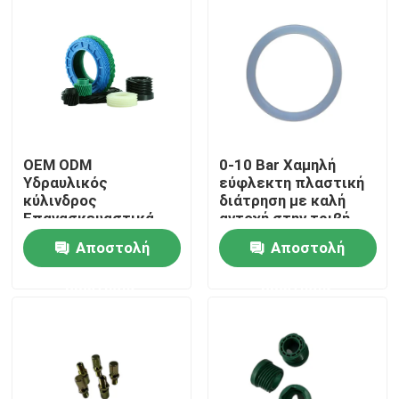
Γύρος εργοστασίων
Ποιοτικός έλεγχος
επαφή
OEM ODM
0-10 Bar Χαμηλή
Υδραυλικός
εύφλεκτη πλαστική
κύλινδρος
διάτρηση με καλή
Επανασκευαστικά
αντοχή στην τριβή
Ζητήστε ένα απόσπασμα
κιτ Αντί διάβρωσης
Αποστολή
Αποστολή
λαστιχένιο παρέμβυσμα ελαίου
ερώτησης
ερώτησης
Περιστροφικό παρέμβυσμα ελαίου
Επιπλέον παρέμβυσμα ελαίου