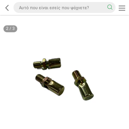
2
/
3