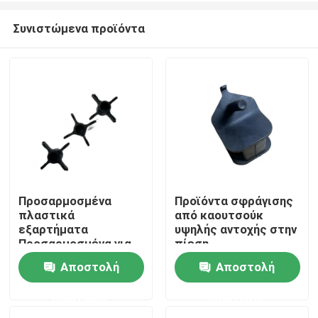
Συνιστώμενα προϊόντα
Προσαρμοσμένα
Προϊόντα σφράγισης
πλαστικά
από καουτσούκ
Αρχική Σελίδα
εξαρτήματα
υψηλής αντοχής στην
Προσαρμοσμένα για
πίεση
την απόδοση και την
Αποστολή
Αποστολή
Προϊόντα
αποτελεσματικότητα
ερώτησης
ερώτησης
Σχετικά με εμάς