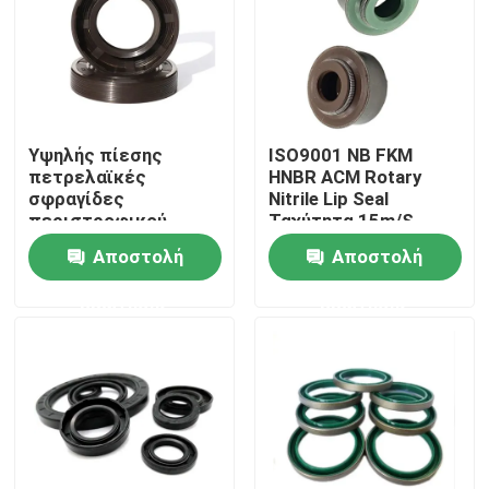
Προϊόντα
λαστιχένιο παρέμβυσμα ελαίου
Υψηλής πίεσης
ISO9001 NB FKM
πετρελαϊκές
HNBR ACM Rotary
σφραγίδες
Nitrile Lip Seal
Περιστροφικό παρέμβυσμα ελαίου
περιστροφικού
Ταχύτητα 15m/S
άξονα
Αποστολή
Αποστολή
Επιπλέον παρέμβυσμα ελαίου
ερώτησης
ερώτησης
Παρέμβυσμα ελαίου κιβωτίων ταχυτήτων
Σφραγίδα ελαίου κινητήρα
Προσαρμοσμένα δαχτυλίδια O