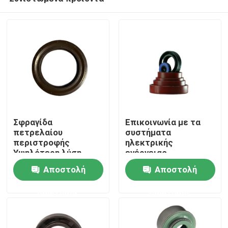
Σφραγίδα
Επικοινωνία με τα
πετρελαίου
συστήματα
περιστροφής
ηλεκτρικής
Υψηλότερη λύση
ενέργειας
Σπίτι
σφράγισης για
Αποστολή
Αποστολή
εφαρμογές
περιστροφής υψηλής
ερώτησης
ερώτησης
Σχετικά με εμάς
θερμοκρασίας
Επαφές