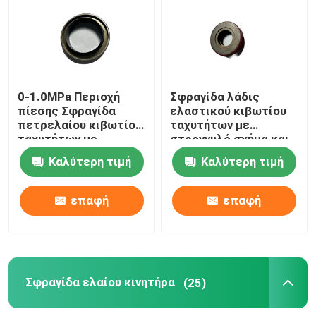
Παρέμβυσμα ελαίου κιβωτίων ταχυτήτων
Σφραγίδα ελαίου κινητήρα
0-1.0MPa Περιοχή
Σφραγίδα λάδις
πίεσης Σφραγίδα
ελαστικού κιβωτίου
πετρελαίου κιβωτίου
ταχυτήτων με
Προσαρμοσμένα δαχτυλίδια O
ταχυτήτων με
στρογγυλό σχήμα και
θερμοκρασία από
διάρκεια ζωής
Καλύτερη τιμή
Καλύτερη τιμή
-40C έως 120C
≥50000h
Δαχτυλίδι από καουτσούκ
επαφή
επαφή
εξάρτηση σφραγίδων βαλβίδων
Σφραγίδες κυλίνδρων αέρα
Σφραγίδα ελαίου κινητήρα
(25)
ΣΦΡΑΓΙΔΑ ΥΔΡΑΝΤΛΙΩΝ