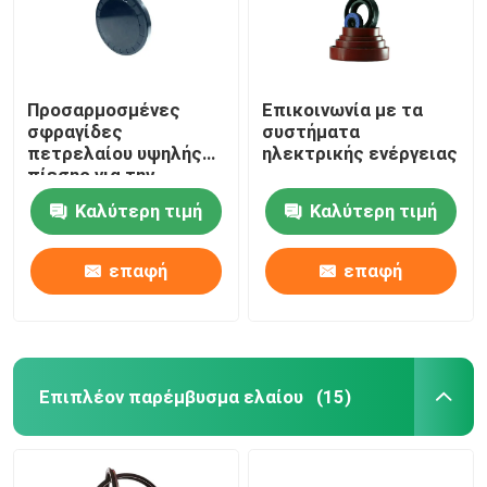
Προσαρμοσμένες
Επικοινωνία με τα
σφραγίδες
συστήματα
πετρελαίου υψηλής
ηλεκτρικής ενέργειας
πίεσης για την
αυτοκινητοβιομηχανία
Καλύτερη τιμή
Καλύτερη τιμή
επαφή
επαφή
Αρχική Σελίδα
Επιπλέον παρέμβυσμα ελαίου
(15)
Προϊόντα
Σχετικά με εμάς