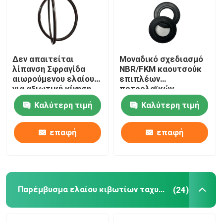
Γύρος εργοστασίων
Δεν απαιτείται
Μοναδικό σχεδιασμό
Ποιοτικός έλεγχος
λίπανση Σφραγίδα
NBR/FKM καουτσούκ
αιωρούμενου ελαίου
επιπλέων
για αξιωτική κίνηση
πετρελαϊκών
επαφή
0,2 mm έως 0,5 mm
σφραγίδων
Καλύτερη τιμή
Καλύτερη τιμή
Ζητήστε ένα απόσπασμα
επαφή
επαφή
λαστιχένιο παρέμβυσμα ελαίου
Περιστροφικό παρέμβυσμα ελαίου
Παρέμβυσμα ελαίου κιβωτίων ταχυτήτων
(24)
Επιπλέον παρέμβυσμα ελαίου