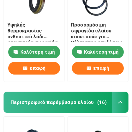
Υψηλής
Προσαρμόσιμη
θερμοκρασίας
σφραγίδα ελαίου
ανθεκτικό λάδι
καουτσούκ για
καουτσούκ σφραγίδα
βέλτιστες επιδόσεις
Κρανκ-άξονας
σφράγισης
Καλύτερη τιμή
Καλύτερη τιμή
μπροστινή σφραγίδα
λάδι OEM
επαφή
επαφή
Περιστροφικό παρέμβυσμα ελαίου
(16)